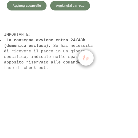
Aggiungi al carrello
Aggiungi al carrello
IMPORTANTE:
La consegna avviene entro 24/48h
(domenica esclusa)
. Se hai necessità
di ricevere il pacco in un giorno
specifico, indicalo nello spazio
apposito riservato alle domande in
fase di check-out.
La nostra sede si trova in via di
Boccea, 1370 e consegnamo in tutta
Roma. Per chi abita oltre un raggio
di 10 km, le spese di spedizione
ammontano a 10€ per ordini inferiori
a 30€, superata questa cifra la
spedizione è gratuita. (FAREMO NOI IL
CALCOLO UNA VOLTA RICEVUTO L'ORDINE)
Il prezzo finale che leggerai sul
carrello è un'approssimazione
, in
quanto un prodotto può non essere
disponibile, o il suo peso variare