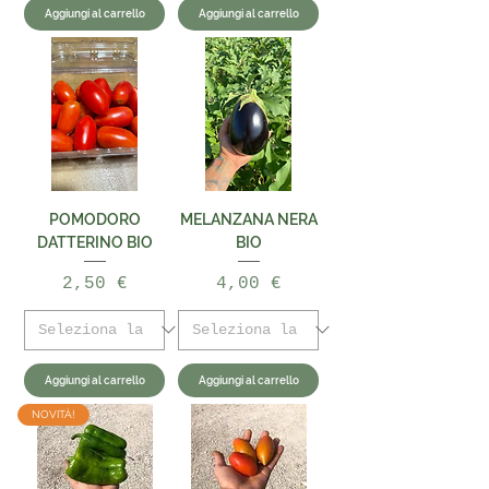
Aggiungi al carrello
Aggiungi al carrello
POMODORO
MELANZANA NERA
DATTERINO BIO
BIO
Prezzo
Prezzo
2,50 €
4,00 €
Aggiungi al carrello
Aggiungi al carrello
NOVITÀ!