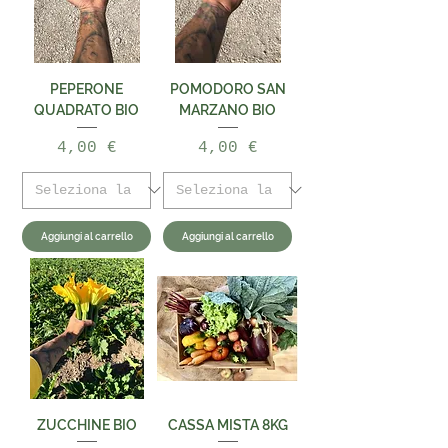
PEPERONE
POMODORO SAN
QUADRATO BIO
MARZANO BIO
Prezzo
Prezzo
4,00 €
4,00 €
Aggiungi al carrello
Aggiungi al carrello
ZUCCHINE BIO
CASSA MISTA 8KG