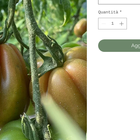
Quantità
*
Agg