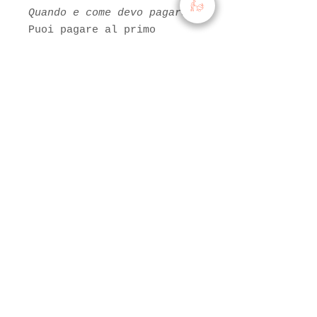
Quando e come devo pagare?
Puoi pagare al primo
scarico: in contanti o
tramite bonifico
bancario.
<<Il primo uomo fu un agricoltore,
e ogni nobiltà storica riposa
sull'agricoltura>>
Via di Boccea, 1370
Roma (RM)
biologicaortuso@gmail.com
Tel:
+39 392 0135153
+39 346 8904747