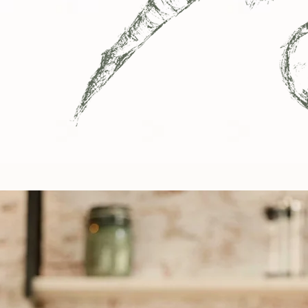
attivo del suolo,
ssima attività
bile
.