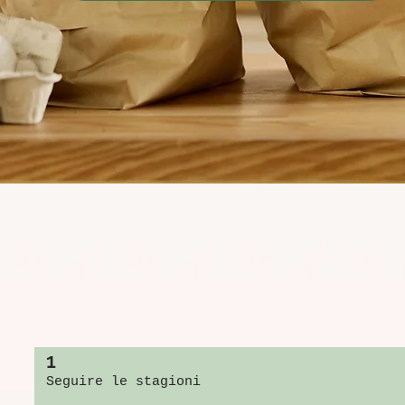
agricoltura lenta e gent
i nostri valori.
1
Seguire le stagioni