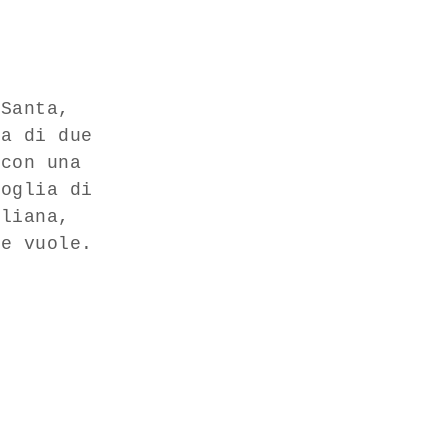
 Santa,
ea di due
 con una
voglia di
aliana,
ne
vuole.
a al minuto:
tro chiosco