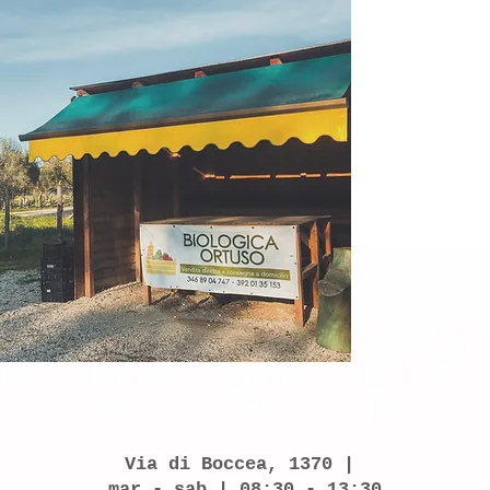
Sulla fre
compromes
app
Via di Boccea, 1370 |
mar - sab | 08:30 - 13:30