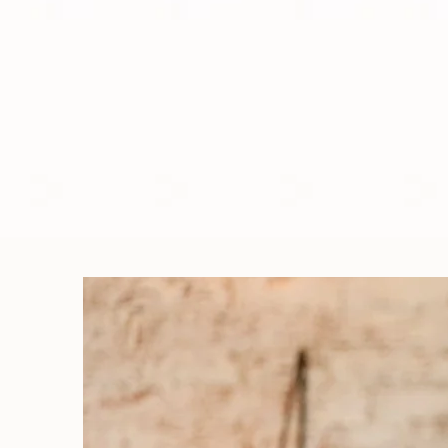
Salvaguardare
lo strato 
dove si concentra la ma
biologica e biochimica;
Fare una
scelta sosteni