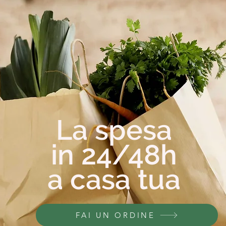
La spesa
in 24/48h
a casa tua
FAI UN ORDINE