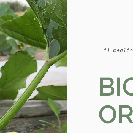
 siamo
Fai un ordine
Blog
Fidelity
il meglio
BI
OR