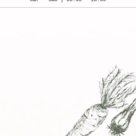
 il biologico?
pori
 corso della crescita
 di diserbanti
ualità
, che sono
l nostro organismo;