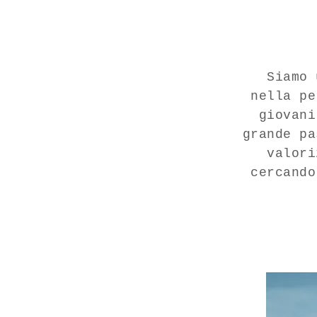
Siamo 
nella
pe
giovan
grande p
valori
cercand